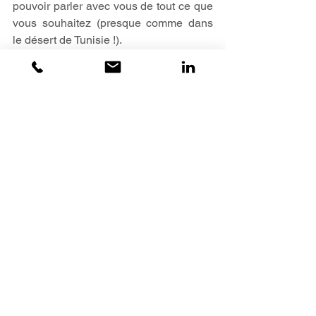
pouvoir parler avec vous de tout ce que 
vous souhaitez (presque comme dans 
le désert de Tunisie !).
Vos commentaires sur 
LinkedIn
 sont 
aussi les bienvenus : c’est bon pour les 
algos et le business !  
Abonnez-vous à la page libr pour 
découvrir les atouts de la médiation 
pour les associés, dirigeants et 
actionnaires.
Special thanks à ceux qui m’ont permis 
d’arriver jusqu’ici : 
Aude Lassara
, 
Thibaut Ravisé
 et nos co-actionnaires 
de M6 dont plus particulièrement 
Jérome Lefébure
 et 
Henri de Fontaines
, 
ainsi que tous mes clients et 
partenaires, 
QuickSign
 et 