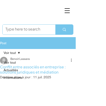
Post
Voir tout
Benoit Lassara
Voir tout
Conflit entre associés en entreprise :
Actualités
solutions juridiques et médiation
Dernière mise à jour :
11 juil. 2025
Informations